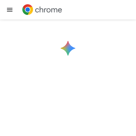
Obtener Chrome
Conoce
Gemini
en Chrome
Ayuda justo donde
la necesitas