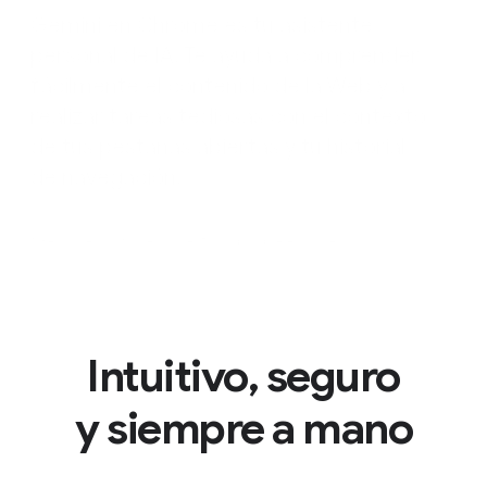
Gemini en Chrome es tu asistente
personal de IA. Te ayuda a comprender
fácilmente el contenido de la Web y a
realizar tareas tediosas con el contexto
de tus pestañas abiertas y tu historial
de navegación.
*Gemini en Chrome solo está disponible en inglés.
Intuitivo, seguro
y siempre a mano