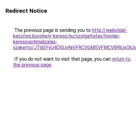
Redirect Notice
The previous page is sending you to
http://weboldal-
keszites.buvohely-kereso.hu/szolgaltatas/honlap-
keresooptimalizalas-
szakerto/JTdGYyU4QSUyNiVFRCVGMSVFMCVBRiUxQiU
If you do not want to visit that page, you can
return to
the previous page
.