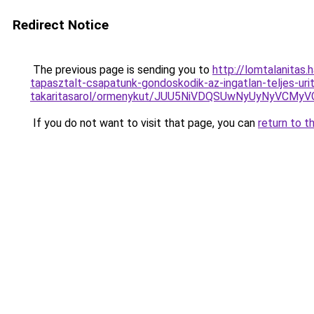
Redirect Notice
The previous page is sending you to
http://lomtalanitas.
tapasztalt-csapatunk-gondoskodik-az-ingatlan-teljes-uri
takaritasarol/ormenykut/JUU5NiVDQSUwNyUyNyVC
If you do not want to visit that page, you can
return to t