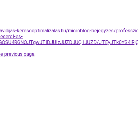
havidijas-keresooptimalizalas.hu/microblog-bejegyzes/professzi
teserol-es-
MyVGOSU4RGNOJTgwJTlDJUIzJUZDJUQ1JUZD/JTEyJTk0YS4l
he previous page
.