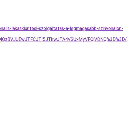
onalis-lakaskiuritesi-szolgaltatas-a-legmagasabb-szinvonalon-
RjQlQzBVJUEwJTFCJTI5JTkwJTA4VSUxMyVFQiVDNQ%3D%3D/
.