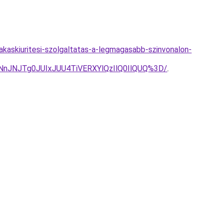
lakaskiuritesi-szolgaltatas-a-legmagasabb-szinvonalon-
nJNJTg0JUIxJUU4TiVERXYlQzIlQ0IlQUQ%3D/
.