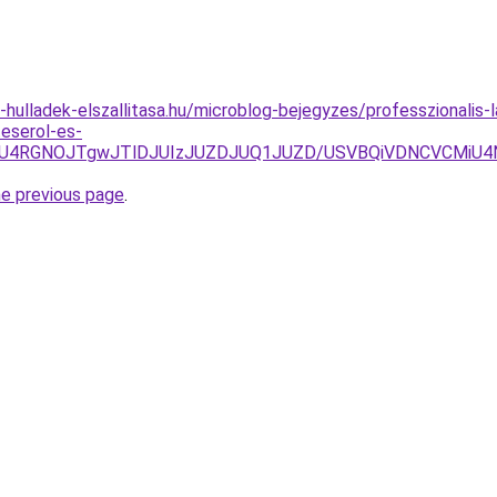
e-hulladek-elszallitasa.hu/microblog-bejegyzes/professzionalis-
teserol-es-
OSU4RGNOJTgwJTlDJUIzJUZDJUQ1JUZD/USVBQiVDNCVCMiU4N
he previous page
.