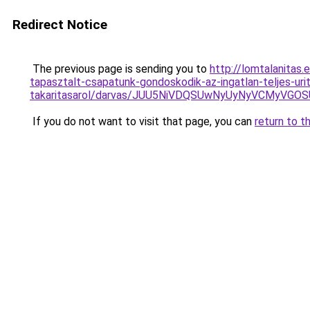
Redirect Notice
The previous page is sending you to
http://lomtalanitas.
tapasztalt-csapatunk-gondoskodik-az-ingatlan-teljes-uri
takaritasarol/darvas/JUU5NiVDQSUwNyUyNyVCMyVG
If you do not want to visit that page, you can
return to t